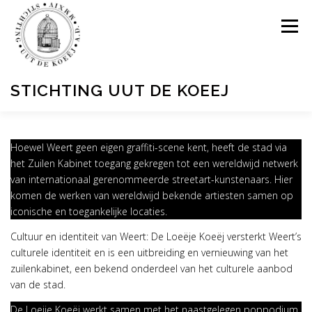
Ga
naar
Menu
de
inhoud
STICHTING UUT DE KOEEJ
HOME
PROJECTEN
DOELGROEP
IMPACT
Hoewel Weert geen eigen graffiti-scene kent, heeft de stad via
het Zuilen Kabinet toegang gekregen tot een wereldwijd netwerk
van internationaal gerenommeerde streetart-kunstenaars. Hier
ARTIESTEN
OVER DE STICHTING
komen de werken van wereldwijd bekende artiesten samen op
iconische en toegankelijke locaties.
Cultuur en identiteit van Weert: De Loeëje Koeëj versterkt Weert’s
culturele identiteit en is een uitbreiding en vernieuwing van het
zuilenkabinet, een bekend onderdeel van het culturele aanbod
van de stad.
De Loeije Koeëj werkt samen met het naastgelegen poppodium