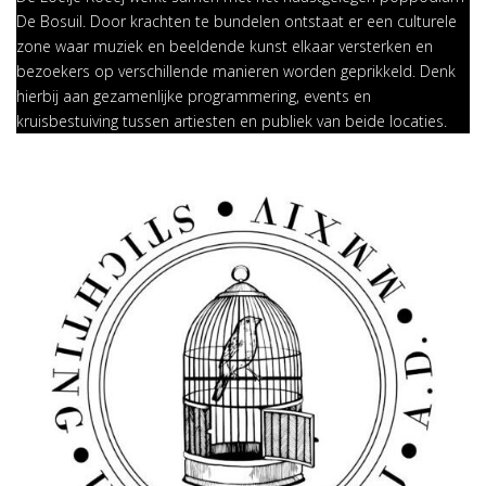
De Bosuil. Door krachten te bundelen ontstaat er een culturele
zone waar muziek en beeldende kunst elkaar versterken en
bezoekers op verschillende manieren worden geprikkeld. Denk
hierbij aan gezamenlijke programmering, events en
kruisbestuiving tussen artiesten en publiek van beide locaties.