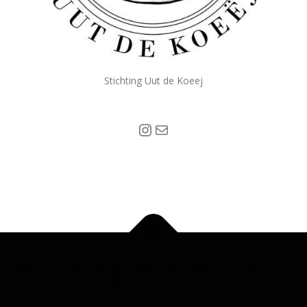
Stichting Uut de Koeej
Instagram
Mail
Auteursrecht © 2026 Stichting Uut de Koeej
–
OnePress
thema
door FameThemes