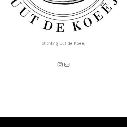
Stichting Uut de Koeej
Instagram
Mail