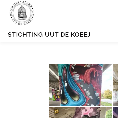
Ga
naar
de
inhoud
STICHTING UUT DE KOEEJ