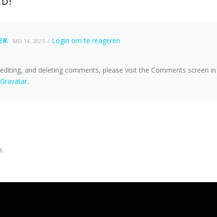
D!
”
ER
Login om te reageren
MEI 14, 2025
 editing, and deleting comments, please visit the Comments screen in
Gravatar
.
n.
srecht © 2026 Stichting Uut de Koeej
–
OnePress
thema door Fame